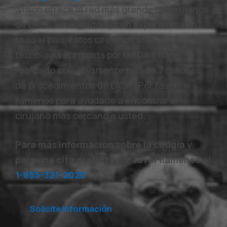
Visión ofrece la red más grande de cirujanos
de LASIK acreditados y con experiencia en
todo el país. Estos cirujanos utilizan sólo
tecnología aprobada por la FDA y han
realizado colectivamente más de 7 millones
de procedimientos de LASIK. Por favor
llámenos para ayudarle a encontrar el
cirujano más cercano a usted.
Para más información sobre la cirugía y
para una cita gratuita por favor llámenos al
1-855-321-2020
Solicite Información