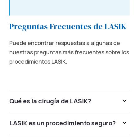
Albuquerque, NM
Preguntas Frecuentes de LASIK
6500 Jefferson Street NE Albuquerque, NM 87109
Puede encontrar respuestas a algunas de
Schedule Free Consultation
nuestras preguntas más frecuentes sobre los
procedimientos LASIK.
Alexandria, MN
3401 S Broadway Alexandria, MN 56308
Call (855) 321-2020
Qué es la cirugía de LASIK?
Alexandria, VA
LASIK es un procedimiento seguro?
1101 King St. Alexandria, VA 22314