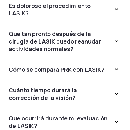
Schedule Free Consultation
Es doloroso el procedimiento
LASIK?
Allen, TX
Qué tan pronto después de la
915 West Excchange Allen, TX 75013
cirugía de LASIK puedo reanudar
Call (855) 321-2020
actividades normales?
Altamonte Springs, FL
Cómo se compara PRK con LASIK?
155 Cranes Roost Blvd. Altamonte Springs, FL 32701
Cuánto tiempo durará la
Schedule Free Consultation
corrección de la visión?
Amherst, NY
Qué ocurrirá durante mi evaluación
2825 Niagara Falls Blvd Amherst, NY 14228
de LASIK?