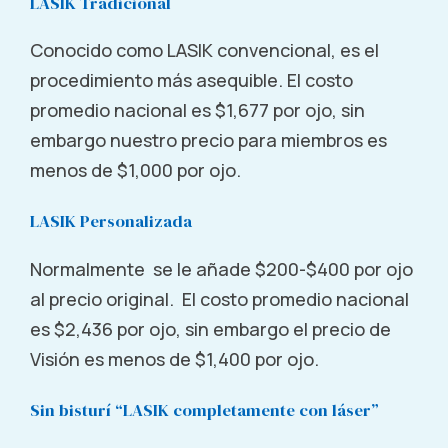
LASIK Tradicional
2002 Medical Parkway Annapolis, MD 21401
Conocido como LASIK convencional, es el
Call (855) 321-2020
procedimiento más asequible. El costo
promedio nacional es $1,677 por ojo, sin
Anthem, AZ
embargo nuestro precio para miembros es
3654 W Anthem Way Anthem, AZ 85086
menos de $1,000 por ojo.
Call (855) 321-2020
LASIK Personalizada
Normalmente se le añade $200-$400 por ojo
Apache Junction, AZ
al precio original. El costo promedio nacional
110 S. Idaho Rd. Apache Junction, AZ 85119
es $2,436 por ojo, sin embargo el precio de
Visión es menos de $1,400 por ojo.
Call (855) 321-2020
Sin bisturí “LASIK completamente con láser”
Arcadia, CA