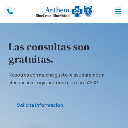
Skip
to
content
Las consultas son
gratuitas.
Nosotros con mucho gusto le ayudaremos a
planear su cirugía para los ojos con LASIK!
Solicite Información