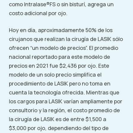
como Intralase®FS o sin bisturí, agrega un
Call (855) 321-2020
costo adicional por ojo.
Hoy en día, aproximadamente 50% de los
Amityville, NY
cirujanos que realizan la cirugía de LASIK sólo
805 Broadway Amityville, NY 11701
ofrecen “un modelo de precios”. El promedio
Call (855) 321-2020
nacional reportado para este modelo de
precios en 2021 fue $2,436 por ojo. Este
modelo de un solo precio simplifica el
Anchorage, AK
procedimiento de LASIK pero no toma en
1600 A Street Anchorage, AK 99501
cuenta la tecnología ofrecida. Mientras que
Call (855) 321-2020
los cargos para LASIK varían ampliamente por
consultorio y la región, el costo promedio de
la cirugía de LASIK es de entre $1,500 a
Anchorage, AK
$3,000 por ojo, dependiendo del tipo de