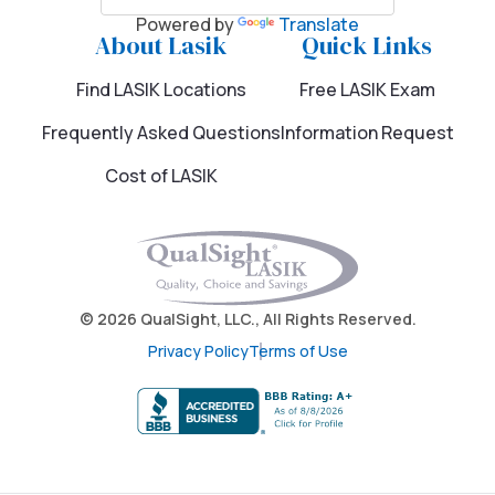
Atlanta, GA
Powered by
Translate
About Lasik
Quick Links
4505 Ashford Dunwoody Rd NE Atlanta, GA 30346
Find LASIK Locations
Free LASIK Exam
Call (855) 321-2020
Frequently Asked Questions
Information Request
Cost of LASIK
Atlanta, GA
550 Peachtree Street NE Atlanta, GA 30308
Call (855) 321-2020
© 2026 QualSight, LLC., All Rights Reserved.
Privacy Policy
Terms of Use
Atlanta, GA
200 Galleria Parkway Atlanta, GA 30339
Schedule Free Consultation