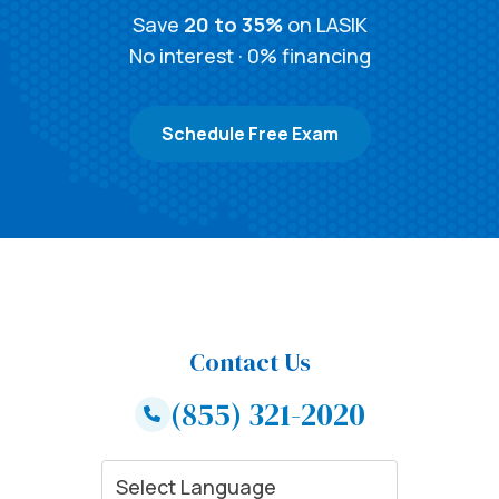
Astoria, NY
Save
20 to 35%
on LASIK
2308 30th Avenue Astoria, NY 11102
No interest · 0% financing
Call (855) 321-2020
Schedule Free Exam
Athens, GA
651 South Milledge Avenue Athens, GA 30605
Call (855) 321-2020
Atlanta, GA
Contact Us
1100 Johnson Ferry Rd Atlanta, GA 30342
(855) 321-2020
Call (855) 321-2020