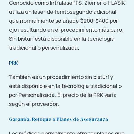
Conocido como Intralase®FS, Ziemer o I-LASIK
638 W. Duarte Road, Suite 10 Arcadia, CA 91007
utiliza un láser de femtosegundo adicional
Call (855) 321-2020
que normalmente se añade $200-$400 por
ojo resultando en el procedimiento más caro.
Sin bisturí está disponible en la tecnología
Arlington, TX
tradicional o personalizada.
400 W. Arbrook Boulevard Arlington, TX 76014
PRK
Call (855) 321-2020
También es un procedimiento sin bisturí y
está disponible en la tecnología tradicional o
Arlington, TX
por Personalizada. El precio de la PRK varía
910 N. Davis Arlington, TX 76012
según el proveedor.
Call (855) 321-2020
Garantía, Retoque o Planes de Aseguranza
Los médicos normalmente ofrecer planes que