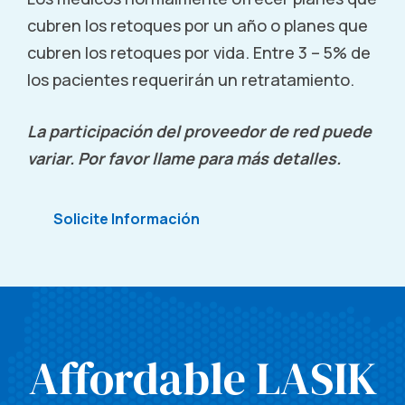
Arlington, VA
cubren los retoques por un año o planes que
3801 N. Fairfax Drive Arlington, VA 22203
cubren los retoques por vida. Entre 3 – 5% de
Call (855) 321-2020
los pacientes requerirán un retratamiento.
La participación del proveedor de red puede
Arlington, VA
variar. Por favor llame para más detalles.
1715 N. George Mason Drive Arlington, VA 22205
Call (855) 321-2020
Solicite Información
Arlington, VA
1635 N. George Mason Drive Arlington, VA 22205
Call (855) 321-2020
Affordable LASIK