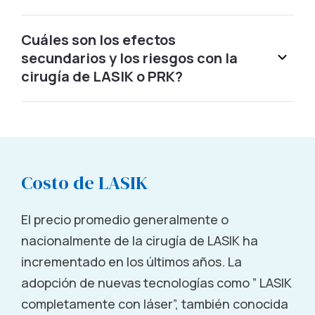
Call (855) 321-2020
Cuáles son los efectos
secundarios y los riesgos con la
Amherst, NY
cirugía de LASIK o PRK?
3112 Sheridan Drive Amherst, NY 14226
Call (855) 321-2020
Amherst, NY
Costo de LASIK
4927 Main Street Amherst, NY 14226
El precio promedio generalmente o
Schedule Free Consultation
nacionalmente de la cirugía de LASIK ha
incrementado en los últimos años. La
Amityville, NY
adopción de nuevas tecnologías como ” LASIK
completamente con láser”, también conocida
333 Broadway Amityville, NY 11701