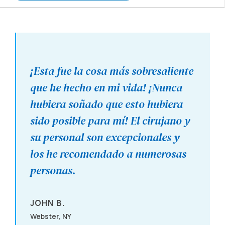
Albany, OR
2715 Willetta Street SW Albany, OR 97321
¡Esta fue la cosa más sobresaliente
Call (855) 321-2020
que he hecho en mi vida! ¡Nunca
hubiera soñado que esto hubiera
Albuquerque, NM
sido posible para mí! El cirujano y
8220 San Pedro NE Albuquerque, NM 87113
su personal son excepcionales y
Call (855) 321-2020
los he recomendado a numerosas
personas.
Albuquerque, NM
JOHN B.
8220 San Pedro NE Albuquerque, NM 87113
Webster, NY
Call (855) 321-2020