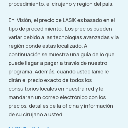
1600 A St Anchorage, AK 99501
procedimiento, el cirujano y región del país.
Call (855) 321-2020
En Visión, el precio de LASIK es basado en el
tipo de procedimiento. Los precios pueden
Andover, MA
variar debido a las tecnologías avanzadas y la
159 River Road Andover, MA 01810
región donde estas localizado. A
continuación se muestra una guía de lo que
Call (855) 321-2020
puede llegar a pagar a través de nuestro
programa. Además, cuando usted lame le
Angola, IN
dirán el precio exacto de todos los
consultorios locales en nuestra red y le
712 Cameron Woods Drive Angola, IN 46703
mandaran un correo electrónico con los
Call (855) 321-2020
precios, detalles de la oficina y información
de su cirujano a usted.
Annapolis, MD